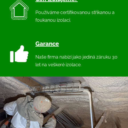
Používáme certifikovanou stříkanou a
foukanou izolaci.
Garance
Naše firma nabízí jako jediná záruku 30
let na veškeré izolace.