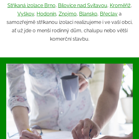
Stříkaná izolace Brno
,
Bílovice nad Svitavou
,
Kroměříž
,
Vyškov
,
Hodonín
,
Znojmo
,
Blansko
,
Břeclav
a
samozřejmě stříkanou izolaci realizujeme i ve vaší obci,
ať už jde o menší rodinný dům, chalupu nebo větší
komerční stavbu.