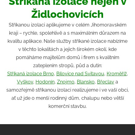
Stříkaná izolace nejen v
Židlochovicích
Stříkanou izolaci aplikujeme v celém Jihomoravském
kraji – rychle, spolehlivě a s maximálním důrazem na
kvalitu aplikace. Naše služby stříkané izolace nabízíme
v těchto lokalitách a jejich širokém okolí, kde
pomáháme majitelům domů i firem s kvalitním
zateplením stropů, půd a dutin:
Stříkaná izolace Brno
,
Bílovice nad Svitavou
,
Kroměříž
,
Vyškov
,
Hodonín
,
Znojmo
,
Blansko
,
Břeclav
a
samozřejmě stříkanou izolaci realizujeme i ve vaší obci,
ať už jde o menší rodinný dům, chalupu nebo větší
komerční stavbu.