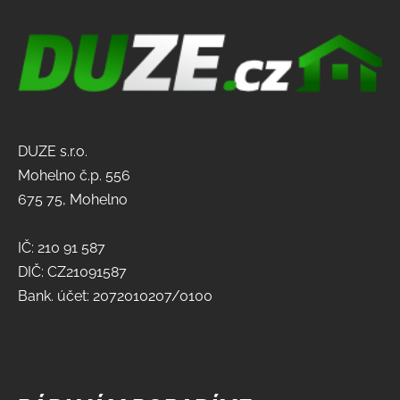
DUZE s.r.o.
Mohelno č.p. 556
675 75, Mohelno
IČ: 210 91 587
DIČ: CZ21091587
Bank. účet: 2072010207/0100