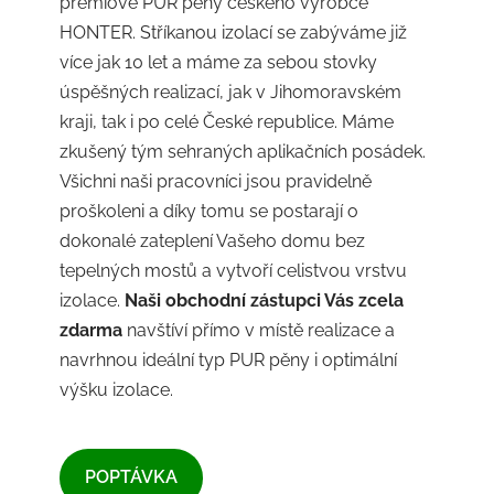
prémiové PUR pěny českého výrobce
HONTER. Stříkanou izolací se zabýváme již
více jak 10 let a máme za sebou stovky
úspěšných realizací, jak v Jihomoravském
kraji, tak i po celé České republice. Máme
zkušený tým sehraných aplikačních posádek.
Všichni naši pracovníci jsou pravidelně
proškoleni a díky tomu se postarají o
dokonalé zateplení Vašeho domu bez
tepelných mostů a vytvoří celistvou vrstvu
izolace.
Naši obchodní zástupci Vás zcela
zdarma
navštíví přímo v místě realizace a
navrhnou ideální typ PUR pěny i optimální
výšku izolace.
​POPTÁVKA​