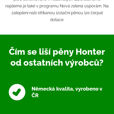
najdeme je také v programu Nová zelená úsporám. Na
zateplení naší stříkanou izolační pěnou lze čerpat
dotace.
Čím se liší pěny Honter
od ostatních výrobců?
Německá kvalita, vyrobeno v
ČR