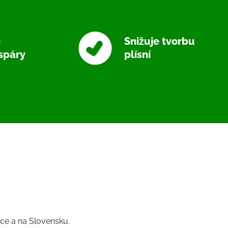
e
Snižuje tvorbu
spáry
plísní
ice a na Slovensku.