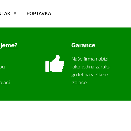
NTAKTY
POPTÁVKA
ujeme?
Garance
Naše firma nabízí
nou
jako jediná záruku
30 let na veškeré
laci.
izolace.