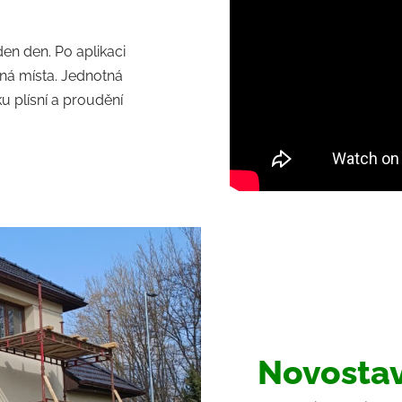
en den. Po aplikaci
pná místa. Jednotná
u plísní a proudění
Novostav