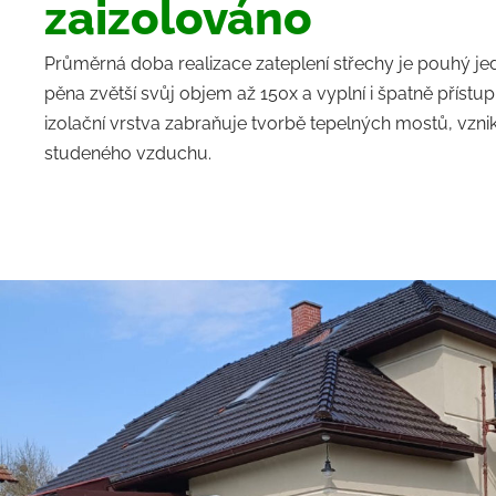
zaizolováno
Průměrná doba realizace zateplení střechy je pouhý jed
pěna zvětší svůj objem až 150x a vyplní i špatně přístu
izolační vrstva zabraňuje tvorbě tepelných mostů, vznik
studeného vzduchu.