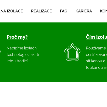
NÁ IZOLACE
REALIZACE
FAQ
KARIÉRA
KO
Proč my?
Čím izol
Nabízíme izolační
Používáme
technologie s 15-ti
certifikova
letou tradicí.
stříkanou a
foukanou izo