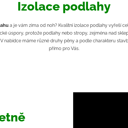
Izolace podlahy
lahu
a je vám zima od noh? Kvalitní izolace podlahy vyřeší ce
getické úspory, protože podlahy nebo stropy, zejména nad sk
!
V nabídce máme různé druhy pěny a podle charakteru stav
přímo pro Vás.
etně