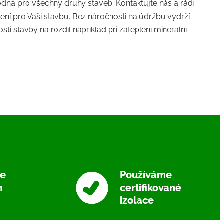
hodná pro všechny druhy staveb. Kontaktujte nás a rádi
ení pro Vaši stavbu. Bez náročnosti na údržbu vydrží
ti stavby na rozdíl například při zateplení minerální
je
Používáme
m
certifikované
izolace