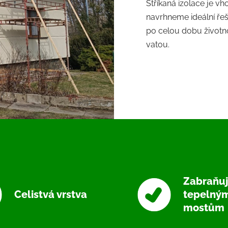
Stříkaná izolace je v
navrhneme ideální řeš
po celou dobu životnos
vatou.
Zabraňu
Celistvá vrstva
tepelný
mostům