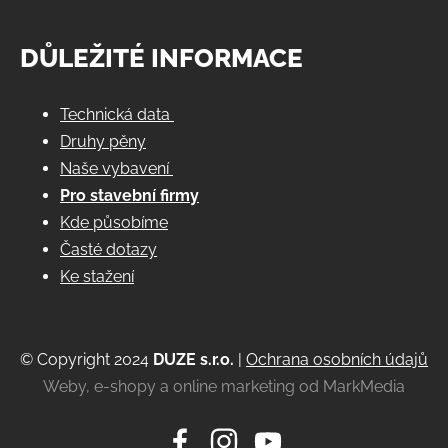
DŮLEŽITÉ INFORMACE
Technická data
Druhy pěny
Naše vybavení
Pro stavební firmy
Kde působíme
Časté dotazy
Ke stažení
© Copyright 2024
DUZE s.r.o.
|
Ochrana osobních údajů
Weby, e-shopy a online marketing od MarkMedia