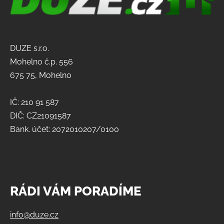
DUZE s.r.o.
Mohelno č.p. 556
675 75, Mohelno
IČ: 210 91 587
DIČ: CZ21091587
Bank. účet: 2072010207/0100
RÁDI VÁM PORADÍME
info@duze.cz