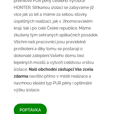
prémiové PUR pěny českého výrobce
HONTER. Stříkanou izolací se zabýváme již
více jak 10 let a máme za sebou stovky
úspěšných realizací, jak v Jihomoravském
kraji, tak i po celé České republice. Máme
zkušený tým sehraných aplikačních posádek.
Všichni naši pracovníci jsou pravidelně
proškoleni a díky tomu se postarají o
dokonalé zateplení Vašeho domu bez
tepelných mostů a vytvoří celistvou vrstvu
izolace.
Naši obchodní zástupci Vás zcela
zdarma
navštíví přímo v místě realizace a
navrhnou ideální typ PUR pěny i optimální
výšku izolace.
​POPTÁVKA​