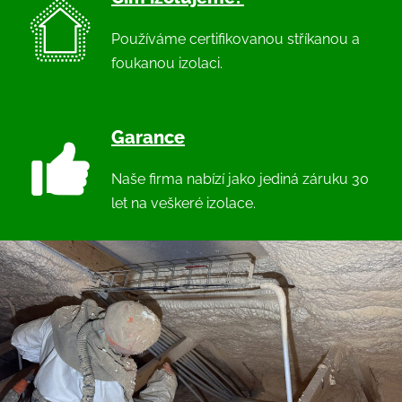
Používáme certifikovanou stříkanou a
foukanou izolaci.
Garance
Naše firma nabízí jako jediná záruku 30
let na veškeré izolace.