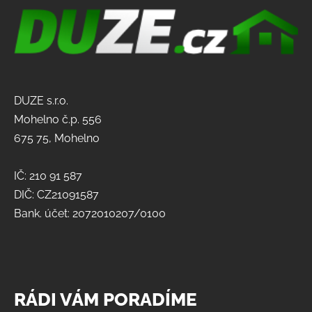
DUZE s.r.o.
Mohelno č.p. 556
675 75, Mohelno
IČ: 210 91 587
DIČ: CZ21091587
Bank. účet: 2072010207/0100
RÁDI VÁM PORADÍME