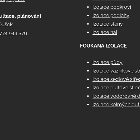
Izolace podkroví
Izolace podlahy
ultace, plánování
Izolace stěny
Dušek
Izolace hal
774 944 579
FOUKANÁ IZOLACE
Izolace půdy
Izolace vazníkové st
Izolace sedlové stř
Izolace pultové stře
Izolace vodorovné d
Izolace kolmých dut