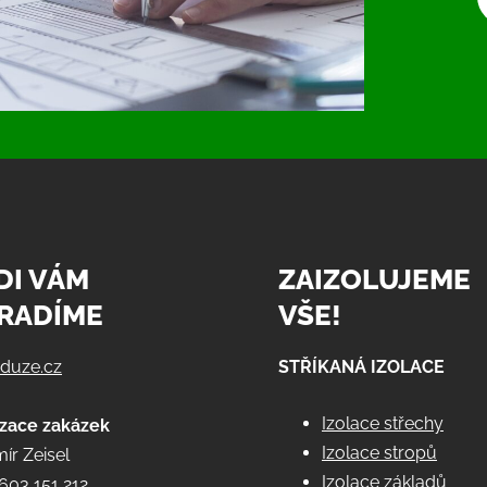
DI VÁM
ZAIZOLUJEME
RADÍME
VŠE!
@duze.cz
STŘÍKANÁ IZOLACE
Izolace střechy
izace zakázek
Izolace stropů
ír Zeisel
Izolace základů
603 151 212