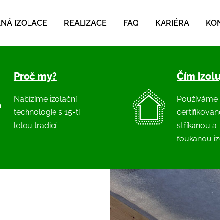
NÁ IZOLACE
REALIZACE
FAQ
KARIÉRA
KO
Proč my?
Čím izol
Nabízíme izolační
Používáme
technologie s 15-ti
certifikova
letou tradicí.
stříkanou a
foukanou izo