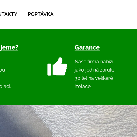
NTAKTY
POPTÁVKA
ujeme?
Garance
Naše firma nabízí
nou
jako jediná záruku
30 let na veškeré
laci.
izolace.