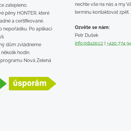
nechte vše na nás a my V
e zatepleno.
termínu kontaktovat zpět.
é pěny HONTER, které
adné a certifikované.
Ozvěte se nám:
 nepořádku. Po aplikaci
Petr Dušek
li.
info@duze.cz
|
+420 774 9
rný dům zvládneme
a několik hodin.
 v programu Nová Zelená