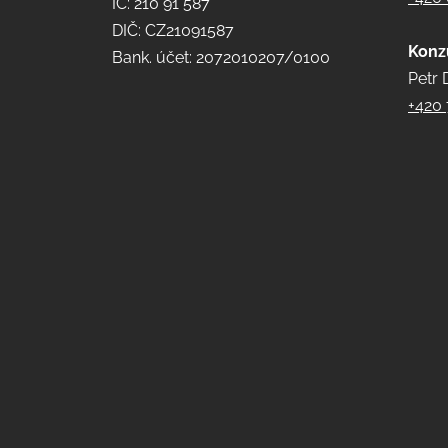
IČ: 210 91 587
DIČ: CZ21091587
Konz
Bank. účet: 2072010207/0100
Petr 
+420 