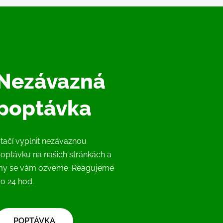
Nezávazná
poptávka
tačí vyplnit nezávaznou
optávku na našich stránkách a
my se vám ozveme. Reagujeme
o 24 hod.
​POPTÁVKA​