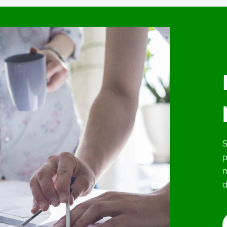
S
p
d