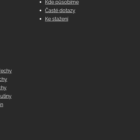
Kde působíme
Časté dotazy
Ke stažení
řechy
echy
chy
utiny
in