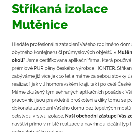
Stříkaná izolace
Mutěnice
Hledáte profesionální zateplení Vašeho rodinného domu
obytného kontejneru či průmyslových objektů v
Mutěn
okolí
? Jsme certifikovaná aplikační firma, která použív
prémiové PUR pěny českého výrobce HONTER. Stříkano
zabýváme již více jak 10 let a máme za sebou stovky 
realizací, jak v Jihomoravském kraji, tak i po celé České
Máme zkušený tým sehraných aplikačních posádek. Všic
pracovníci jsou pravidelně proškoleni a díky tomu se po
dokonalé zateplení Vašeho domu bez tepelných mostů 
celistvou vrstvu izolace.
Naši obchodní zástupci Vás z
navštíví přímo v místě realizace a navrhnou ideální typ
optimální výšku izolace.