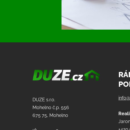
RÁ
PO
info
DUZE s.r.o.
Mohelno č.p. 556
Real
675 75, Mohelno
Jarom
+420 