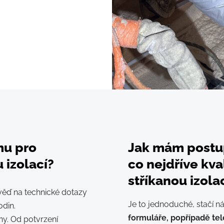
rmu pro
Jak mám postu
 izolací?
co nejdříve kva
stříkanou izola
ěď na technické dotazy
Je to jednoduché, stačí n
odin.
formuláře, popřípadě tel
y. Od potvrzení