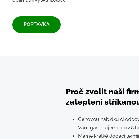
​POPTÁVKA​
Proč zvolit naši fi
zateplení stříkanou
Cenovou nabídku či odpov
Vám garantujeme do 48 h
Máme krátké dodací termín