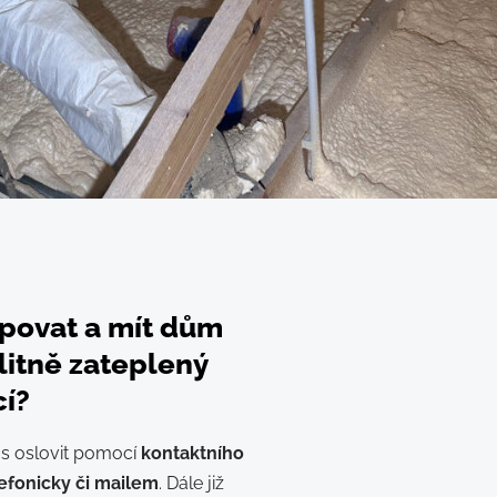
povat a mít dům
litně zateplený
cí?
ás oslovit pomocí
kontaktního
efonicky či mailem
. Dále již