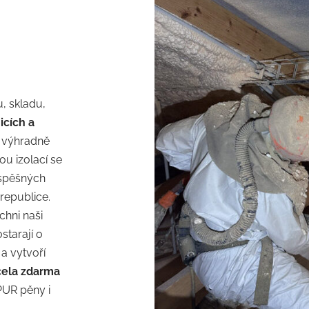
, skladu,
icích a
á výhradně
u izolací se
úspěšných
 republice.
hni naši
starají o
a vytvoří
cela zdarma
 PUR pěny i