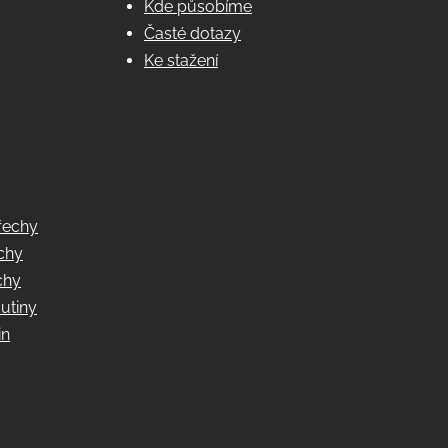
Kde působíme
Časté dotazy
Ke stažení
řechy
echy
chy
utiny
in