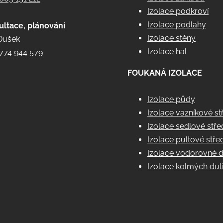
Izolace podkroví
Izolace podlahy
ultace, plánování
Izolace stěny
Dušek
Izolace hal
774 944 579
FOUKANÁ IZOLACE
Izolace půdy
Izolace vazníkové st
Izolace sedlové stř
Izolace pultové stře
Izolace vodorovné d
Izolace kolmých dut