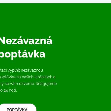
Nezávazná
poptávka
tačí vyplnit nezávaznou
optávku na našich stránkách a
my se vám ozveme. Reagujeme
o 24 hod.
​POPTÁVKA​