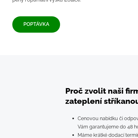
​POPTÁVKA​
Proč zvolit naši fi
zateplení stříkanou
Cenovou nabídku či odpov
Vám garantujeme do 48 h
Máme krátké dodací termín