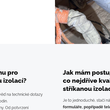
rmu pro
Jak mám postu
 izolací?
co nejdříve kva
stříkanou izola
ěď na technické dotazy
Je to jednoduché, stačí n
odin.
formuláře, popřípadě tel
y. Od potvrzení