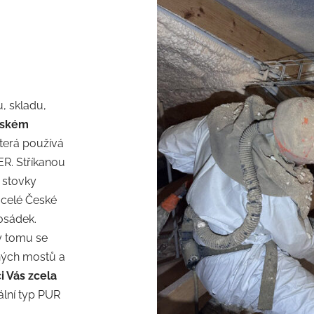
, skladu,
vském
která používá
R. Stříkanou
u stovky
o celé České
osádek.
ky tomu se
ných mostů a
i Vás zcela
ální typ PUR