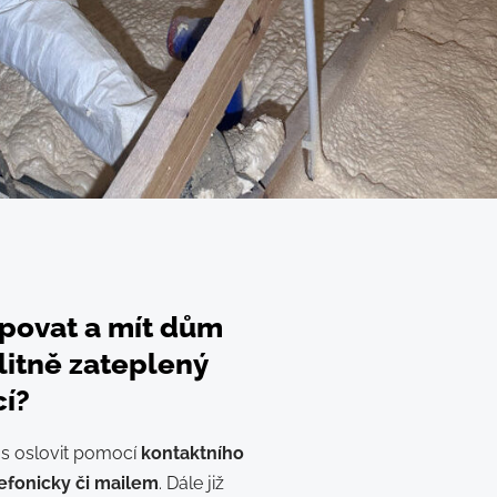
povat a mít dům
litně zateplený
cí?
ás oslovit pomocí
kontaktního
efonicky či mailem
. Dále již