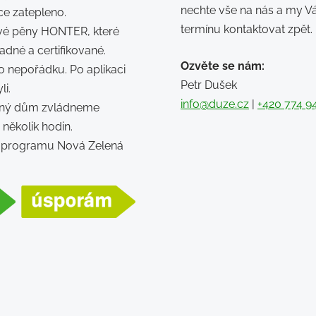
nechte vše na nás a my V
e zatepleno.
termínu kontaktovat zpět.
é pěny HONTER, které
adné a certifikované.
Ozvěte se nám:
 nepořádku. Po aplikaci
Petr Dušek
li.
info@duze.cz
|
+420 774 9
rný dům zvládneme
a několik hodin.
 v programu Nová Zelená