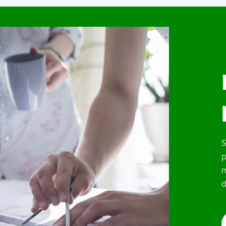
S
p
d