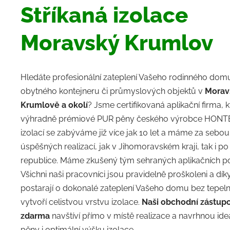
Stříkaná izolace
Moravský Krumlov
Hledáte profesionální zateplení Vašeho rodinného domu
obytného kontejneru či průmyslových objektů v
Mora
Krumlově a okolí
? Jsme certifikovaná aplikační firma, 
výhradně prémiové PUR pěny českého výrobce HONTE
izolací se zabýváme již více jak 10 let a máme za sebo
úspěšných realizací, jak v Jihomoravském kraji, tak i p
republice. Máme zkušený tým sehraných aplikačních p
Všichni naši pracovníci jsou pravidelně proškoleni a dí
postarají o dokonalé zateplení Vašeho domu bez tepel
vytvoří celistvou vrstvu izolace.
Naši obchodní zástupc
zdarma
navštíví přímo v místě realizace a navrhnou ide
pěny i optimální výšku izolace.