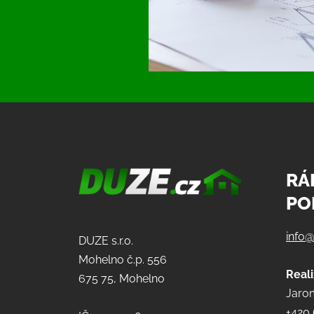
RÁ
PO
info
DUZE s.r.o.
Mohelno č.p. 556
Real
675 75, Mohelno
Jarom
+420 