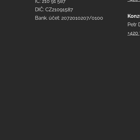
IČ: 210 91 587
DIČ: CZ21091587
Konz
Bank. účet: 2072010207/0100
Petr 
+420 