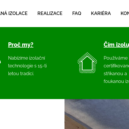
NÁ IZOLACE
REALIZACE
FAQ
KARIÉRA
KO
Proč my?
Čím izol
Nabízíme izolační
Používáme
technologie s 15-ti
certifikova
letou tradicí.
stříkanou a
foukanou izo