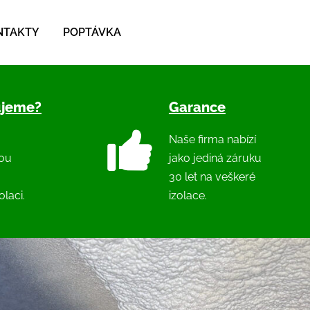
NTAKTY
POPTÁVKA
ujeme?
Garance
Naše firma nabízí
nou
jako jediná záruku
30 let na veškeré
laci.
izolace.