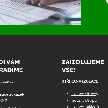
DI VÁM
ZAIZOLUJEME
RADÍME
VŠE!
@duze.cz
STŘÍKANÁ IZOLACE
Izolace střechy
izace zakázek
Izolace stropů
ír Zeisel
Izolace základů
603 151 212