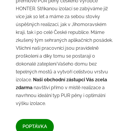
prémiové PUR pěny českého výrobce
HONTER. Stříkanou izolací se zabýváme již
více jak 10 let a máme za sebou stovky
úspěšných realizací, jak v Jihomoravském
kraji, tak i po celé České republice. Máme
zkušený tým sehraných aplikačních posádek.
Všichni naši pracovníci jsou pravidelně
proškoleni a díky tomu se postarají o
dokonalé zateplení Vašeho domu bez
tepelných mostů a vytvoří celistvou vrstvu
izolace.
Naši obchodní zástupci Vás zcela
zdarma
navštíví přímo v místě realizace a
navrhnou ideální typ PUR pěny i optimální
výšku izolace.
​POPTÁVKA​