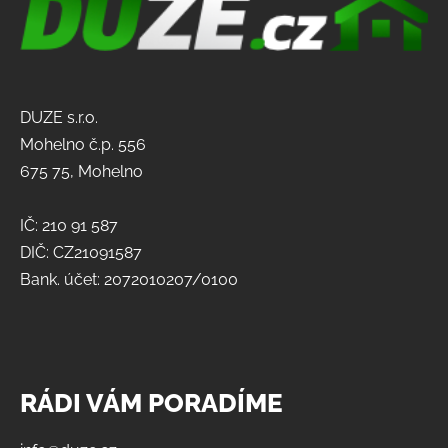
DUZE s.r.o.
Mohelno č.p. 556
675 75, Mohelno
IČ: 210 91 587
DIČ: CZ21091587
Bank. účet: 2072010207/0100
RÁDI VÁM PORADÍME