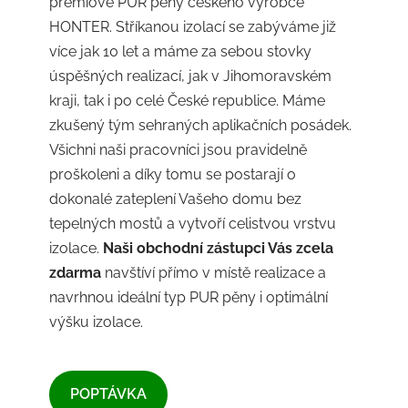
prémiové PUR pěny českého výrobce
HONTER. Stříkanou izolací se zabýváme již
více jak 10 let a máme za sebou stovky
úspěšných realizací, jak v Jihomoravském
kraji, tak i po celé České republice. Máme
zkušený tým sehraných aplikačních posádek.
Všichni naši pracovníci jsou pravidelně
proškoleni a díky tomu se postarají o
dokonalé zateplení Vašeho domu bez
tepelných mostů a vytvoří celistvou vrstvu
izolace.
Naši obchodní zástupci Vás zcela
zdarma
navštíví přímo v místě realizace a
navrhnou ideální typ PUR pěny i optimální
výšku izolace.
​POPTÁVKA​