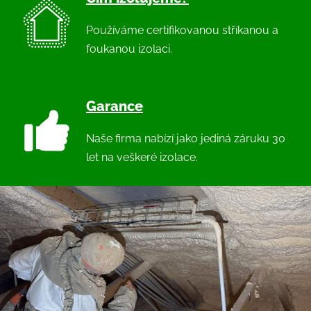
Používáme certifikovanou stříkanou a
foukanou izolaci.
Garance
Naše firma nabízí jako jediná záruku 30
let na veškeré izolace.