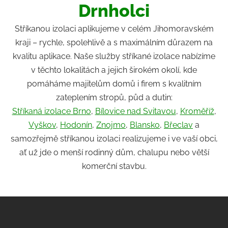
Drnholci
Stříkanou izolaci aplikujeme v celém Jihomoravském
kraji – rychle, spolehlivě a s maximálním důrazem na
kvalitu aplikace. Naše služby stříkané izolace nabízíme
v těchto lokalitách a jejich širokém okolí, kde
pomáháme majitelům domů i firem s kvalitním
zateplením stropů, půd a dutin:
Stříkaná izolace Brno
,
Bílovice nad Svitavou
,
Kroměříž
,
Vyškov
,
Hodonín
,
Znojmo
,
Blansko
,
Břeclav
a
samozřejmě stříkanou izolaci realizujeme i ve vaší obci,
ať už jde o menší rodinný dům, chalupu nebo větší
komerční stavbu.