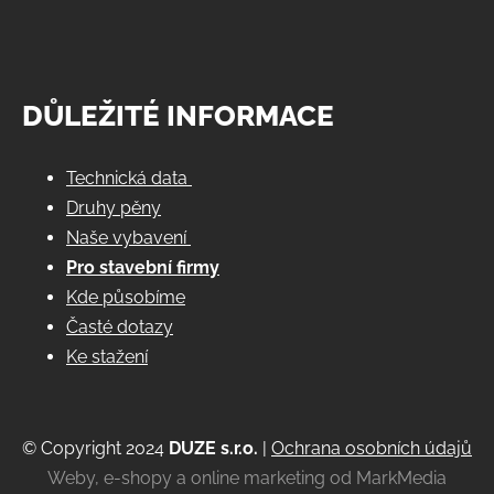
DŮLEŽITÉ INFORMACE
Technická data
Druhy pěny
Naše vybavení
Pro stavební firmy
Kde působíme
Časté dotazy
Ke stažení
© Copyright 2024
DUZE s.r.o.
|
Ochrana osobních údajů
Weby, e-shopy a online marketing od MarkMedia