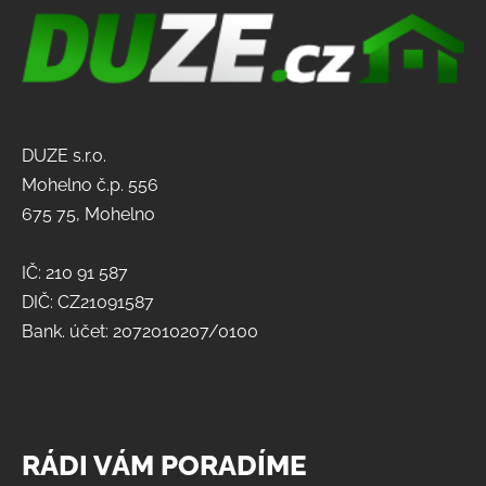
DUZE s.r.o.
Mohelno č.p. 556
675 75, Mohelno
IČ: 210 91 587
DIČ: CZ21091587
Bank. účet: 2072010207/0100
RÁDI VÁM PORADÍME