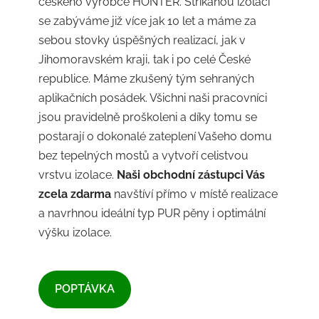
českého výrobce HONTER. Stříkanou izolací
se zabýváme již více jak 10 let a máme za
sebou stovky úspěšných realizací, jak v
Jihomoravském kraji, tak i po celé České
republice. Máme zkušený tým sehraných
aplikačních posádek. Všichni naši pracovníci
jsou pravidelně proškoleni a díky tomu se
postarají o dokonalé zateplení Vašeho domu
bez tepelných mostů a vytvoří celistvou
vrstvu izolace.
Naši obchodní zástupci Vás
zcela zdarma
navštíví přímo v místě realizace
a navrhnou ideální typ PUR pěny i optimální
výšku izolace.
​POPTÁVKA​