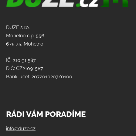
DUZE s.r.o.
Mohelno č.p. 556
675 75, Mohelno
IČ: 210 91 587
DIČ: CZ21091587
Bank. účet: 2072010207/0100
RÁDI VÁM PORADÍME
info@duze.cz