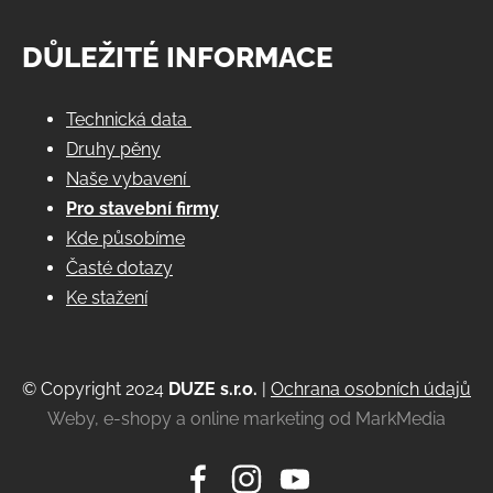
DŮLEŽITÉ INFORMACE
Technická data
Druhy pěny
Naše vybavení
Pro stavební firmy
Kde působíme
Časté dotazy
Ke stažení
© Copyright 2024
DUZE s.r.o.
|
Ochrana osobních údajů
Weby, e-shopy a online marketing od MarkMedia