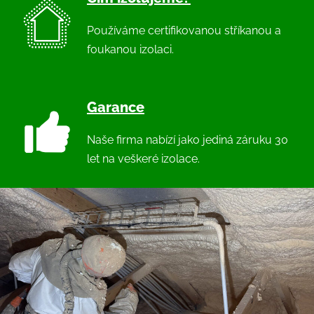
Používáme certifikovanou stříkanou a
foukanou izolaci.
Garance
Naše firma nabízí jako jediná záruku 30
let na veškeré izolace.