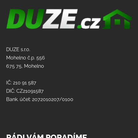
DUZE s.r.o.
Mohelno č.p. 556
675 75, Mohelno
IČ: 210 91 587
DIČ: CZ21091587
Bank. účet: 2072010207/0100
RÁDI VÁM PORADÍME