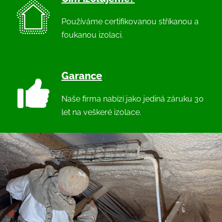
Používáme certifikovanou stříkanou a
foukanou izolaci.
Garance
Naše firma nabízí jako jediná záruku 30
let na veškeré izolace.