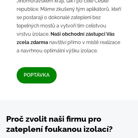
Jihomoravském kraji, tak i po celé České
republice. Máme zkušený tým aplikátorů, kteří
se postarají o dokonalé zateplení bez
tepelných mostů a vytvoří tím celistvou
vrstvu izolace.
Naši obchodní zástupci Vás
zcela zdarma
navštíví přímo v místě realizace
a navrhnou optimální výšku izolace.
​POPTÁVKA​
Proč zvolit naši firmu pro
zateplení foukanou izolací?