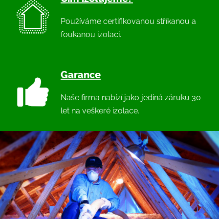
Používáme certifikovanou stříkanou a
foukanou izolaci.
Garance
Naše firma nabízí jako jediná záruku 30
let na veškeré izolace.