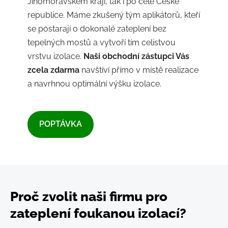
Jihomoravském kraji, tak i po celé České
republice. Máme zkušený tým aplikátorů, kteří
se postarají o dokonalé zateplení bez
tepelných mostů a vytvoří tím celistvou
vrstvu izolace.
Naši obchodní zástupci Vás
zcela zdarma
navštíví přímo v místě realizace
a navrhnou optimální výšku izolace.
​POPTÁVKA​
Proč zvolit naši firmu pro
zateplení foukanou izolací?