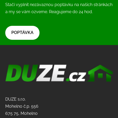
Stačí vyplnit nezávaznou poptávku na našich stránkách
a my se vám ozveme. Reagujeme do 24 hod.
​POPTÁVKA​
DUZE s.r.o.
Mohelno č.p. 556
675 75, Mohelno