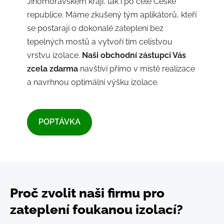
Jihomoravském kraji, tak i po celé České
republice. Máme zkušený tým aplikátorů, kteří
se postarají o dokonalé zateplení bez
tepelných mostů a vytvoří tím celistvou
vrstvu izolace.
Naši obchodní zástupci Vás
zcela zdarma
navštíví přímo v místě realizace
a navrhnou optimální výšku izolace.
​POPTÁVKA​
Proč zvolit naši firmu pro
zateplení foukanou izolací?