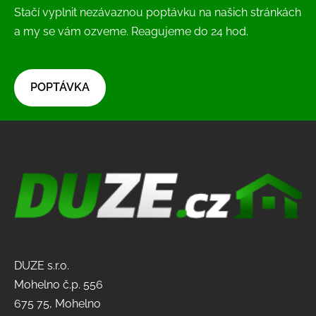
Stačí vyplnit nezávaznou poptávku na našich stránkách
a my se vám ozveme. Reagujeme do 24 hod.
​POPTÁVKA​
DUZE s.r.o.
Mohelno č.p. 556
675 75, Mohelno