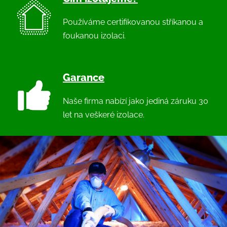
Používáme certifikovanou stříkanou a
foukanou izolaci.
Garance
Naše firma nabízí jako jediná záruku 30
let na veškeré izolace.