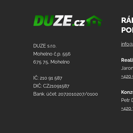
RÁ
PO
info
DUZE s.r.o.
Mohelno č.p. 556
Real
675 75, Mohelno
Jarom
+420 
IČ: 210 91 587
DIČ: CZ21091587
Konz
Bank. účet: 2072010207/0100
Petr 
+420 