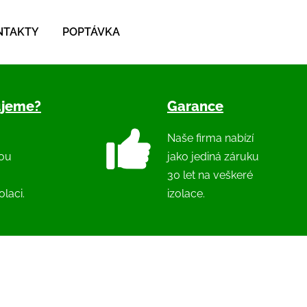
NTAKTY
POPTÁVKA
ujeme?
Garance
Naše firma nabízí
nou
jako jediná záruku
30 let na veškeré
laci.
izolace.