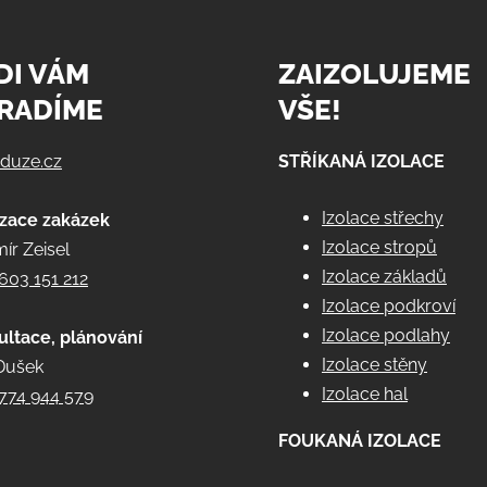
DI VÁM
ZAIZOLUJEME
RADÍME
VŠE!
@duze.cz
STŘÍKANÁ IZOLACE
Izolace střechy
izace zakázek
Izolace stropů
ír Zeisel
Izolace základů
603 151 212
Izolace podkroví
Izolace podlahy
ultace, plánování
Izolace stěny
Dušek
Izolace hal
774 944 579
FOUKANÁ IZOLACE