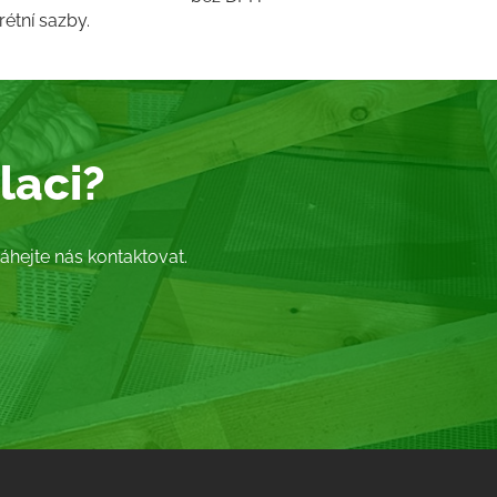
étní sazby.
laci?
hejte nás kontaktovat.