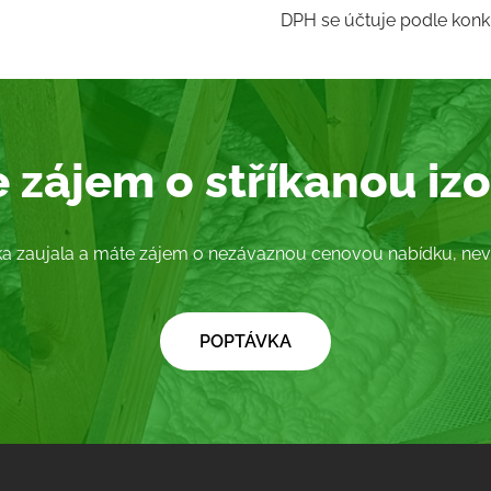
DPH se účtuje podle konkr
 zájem o stříkanou izo
a zaujala a máte zájem o nezávaznou cenovou nabídku, nevá
​POPTÁVKA​