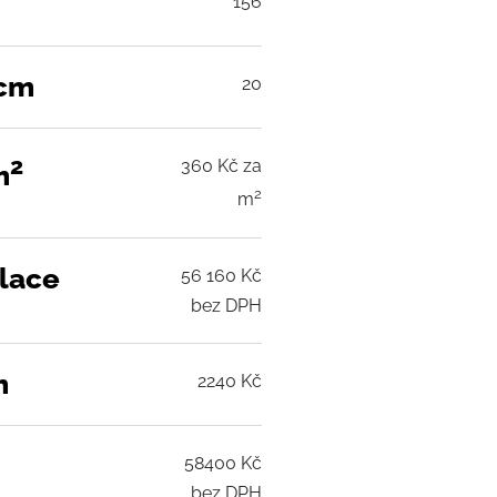
156
 cm
20
2
360 Kč za
m
2
m
alace
56 160 Kč
bez DPH
m
2240 Kč
58400 Kč
bez DPH