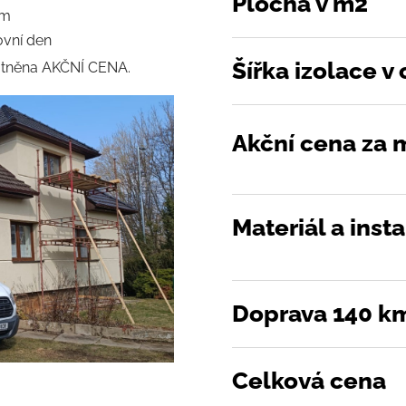
Plocha v m2
cm
ovní den
Šířka izolace v
tněna AKČNÍ CENA.
Akční cena za 
Materiál a inst
Doprava 140 k
Celková cena