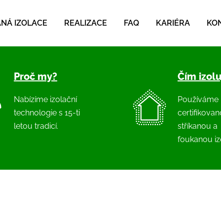
NÁ IZOLACE
REALIZACE
FAQ
KARIÉRA
KO
Proč my?
Čím izol
Nabízíme izolační
Používáme
technologie s 15-ti
certifikova
letou tradicí.
stříkanou a
foukanou izo